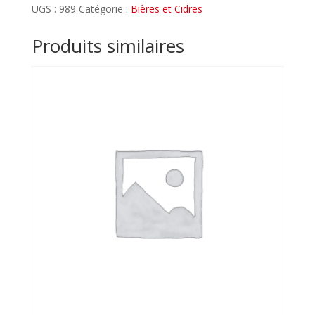
MIEL
UGS :
989
Catégorie :
Bières et Cidres
HARMONIE
Brown
Produits similaires
Ale
-
7%
Alc
75CL