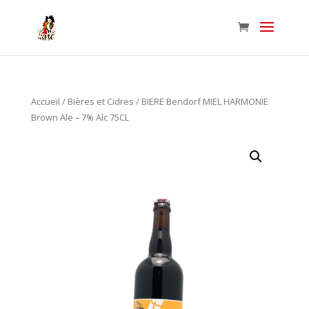
Accueil
/
Bières et Cidres
/ BIERE Bendorf MIEL HARMONIE
Brown Ale – 7% Alc 75CL