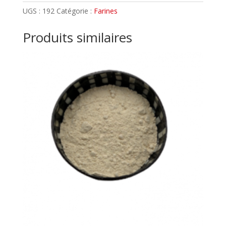
BLE
UGS :
192
Catégorie :
Farines
BLANCHE
T45
Produits similaires
BIO